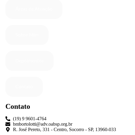
Áreas de Atuação
Sobre Mim
Depoimentos
Contato
Contato
(19) 9 9601-4764
bmbortolotti@adv.oabsp.org.br
R. José Pereto, 331 - Centro, Socorro - SP, 13960-033